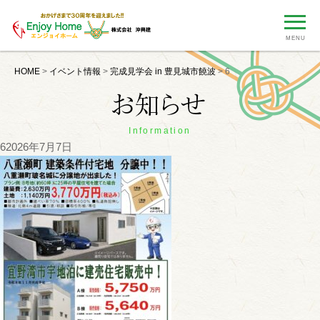
MENU
HOME
>
イベント情報
>
完成見学会 in 豊見城市饒波
>
6
Information
6
2026年7月7日