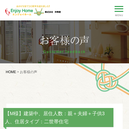
MENU
Customer feedback
HOME
>
お客様の声
【M様】建築中、居住人数：親＋夫婦＋子供3
人、住居タイプ：二世帯住宅