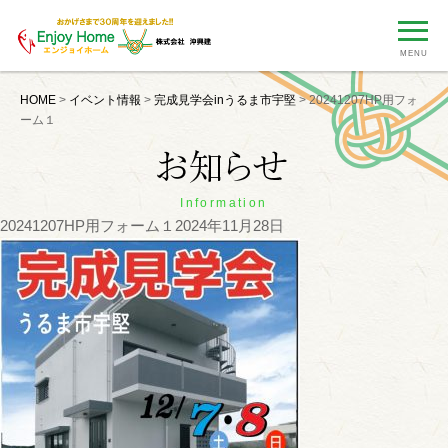
MENU
HOME
>
イベント情報
>
完成見学会inうるま市宇堅
>
20241207HP用フォ
ーム１
Information
20241207HP用フォーム１
2024年11月28日