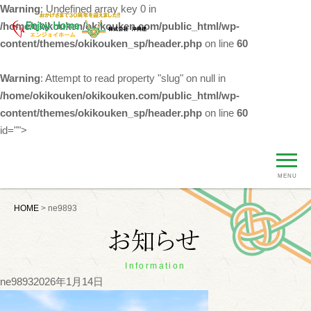
Warning
: Undefined array key 0 in
/home/okikouken/okikouken.com/public_html/wp-
content/themes/okikouken_sp/header.php
on line
60
Warning
: Attempt to read property "slug" on null in
/home/okikouken/okikouken.com/public_html/wp-
content/themes/okikouken_sp/header.php
on line
60
id="">
MENU
HOME
>
ne9893
Information
ne9893
2026年1月14日