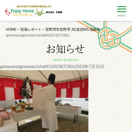
MENU
HOME
>
現場レポート
>
宜野湾市宜野湾 J社賃貸MS,地鎮祭
>
ginowansiginowanJshaMS2023072901
Information
ginowansiginowanJshaMS2023072901
2023年7月31日