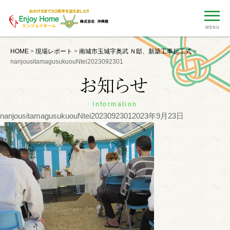
MENU
HOME
>
現場レポート
>
南城市玉城字奥武 Ｎ邸、新築工事起工式
>
nanjousitamagusukuouNtei2023092301
Information
nanjousitamagusukuouNtei2023092301
2023年9月23日