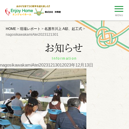
MENU
HOME
>
現場レポート
>
名護市川上 A邸、起工式
>
nagosikawakamiAtei2023121301
Information
nagosikawakamiAtei2023121301
2023年12月13日