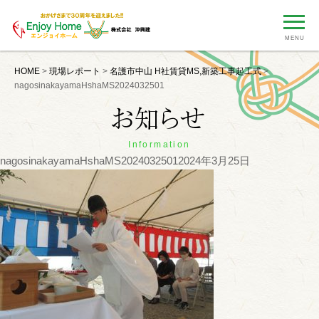
MENU
HOME
>
現場レポート
>
名護市中山 H社賃貸MS,新築工事起工式
>
nagosinakayamaHshaMS2024032501
Information
nagosinakayamaHshaMS2024032501
2024年3月25日