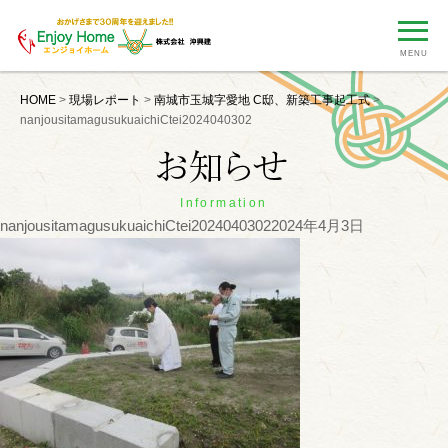
MENU
HOME
>
現場レポート
>
南城市玉城字愛地 C邸、新築工事起工式
>
nanjousitamagusukuaichiCtei2024040302
Information
nanjousitamagusukuaichiCtei2024040302
2024年4月3日