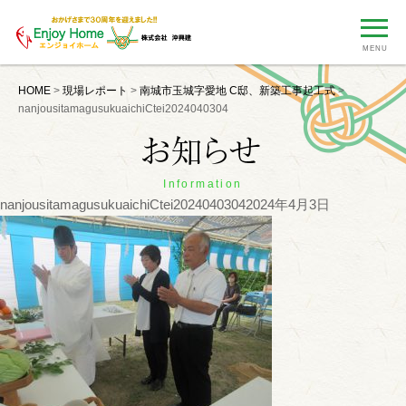
MENU
HOME
>
現場レポート
>
南城市玉城字愛地 C邸、新築工事起工式
>
nanjousitamagusukuaichiCtei2024040304
Information
nanjousitamagusukuaichiCtei2024040304
2024年4月3日