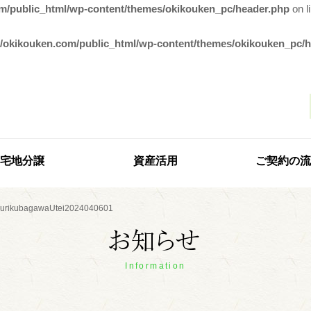
m/public_html/wp-content/themes/okikouken_pc/header.php
on l
/okikouken.com/public_html/wp-content/themes/okikouken_pc/
宅地分譲
資産活用
ご契約の流
hurikubagawaUtei2024040601
Information