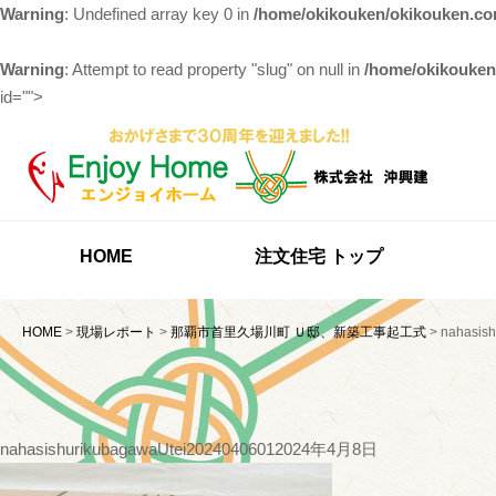
Warning
: Undefined array key 0 in
/home/okikouken/okikouken.co
Warning
: Attempt to read property "slug" on null in
/home/okikouken
id="">
HOME
注文住宅 トップ
HOME
>
現場レポート
>
那覇市首里久場川町 Ｕ邸、新築工事起工式
>
nahasis
nahasishurikubagawaUtei2024040601
2024年4月8日