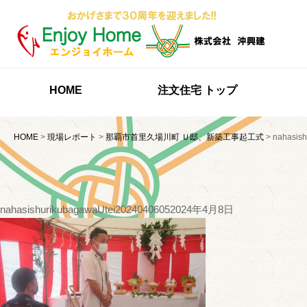
HOME
注文住宅 トップ
HOME
>
現場レポート
>
那覇市首里久場川町 Ｕ邸、新築工事起工式
>
nahasis
nahasishurikubagawaUtei2024040605
2024年4月8日