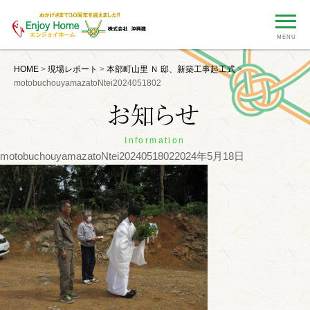
MENU
HOME
>
現場レポート
>
本部町山里 Ｎ 邸、新築工事起工式
>
motobuchouyamazatoNtei2024051802
Information
motobuchouyamazatoNtei2024051802
2024年5月18日