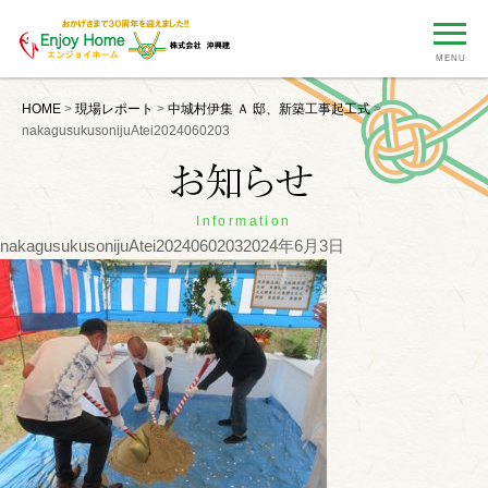
MENU
HOME
>
現場レポート
>
中城村伊集 Ａ 邸、新築工事起工式
>
nakagusukusonijuAtei2024060203
Information
nakagusukusonijuAtei2024060203
2024年6月3日