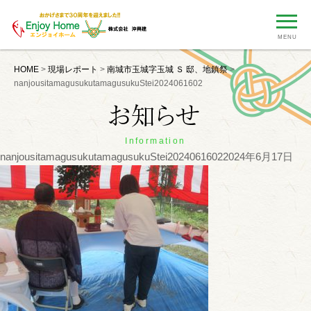
MENU
HOME
>
現場レポート
>
南城市玉城字玉城 Ｓ 邸、地鎮祭
>
nanjousitamagusukutamagusukuStei2024061602
Information
nanjousitamagusukutamagusukuStei2024061602
2024年6月17日