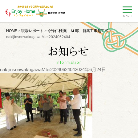
MENU
HOME
>
現場レポート
>
今帰仁村湧川 Ｍ 邸、新築工事起工式
>
nakijinsonwakugawaMtei2024062404
Information
nakijinsonwakugawaMtei2024062404
2024年6月24日