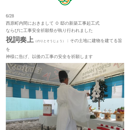
6/28
西原町内間におきまして Ｏ 邸の新築工事起工式
ならびに工事安全祈願祭が執り行われました
祝詞奏上
：その土地に建物を建てる旨
（のりとそうじょう）
を
神様に告げ、以後の工事の安全を祈願します