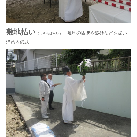
敷地払い
：敷地の四隅や盛砂などを祓い
（しきちばらい）
浄める儀式