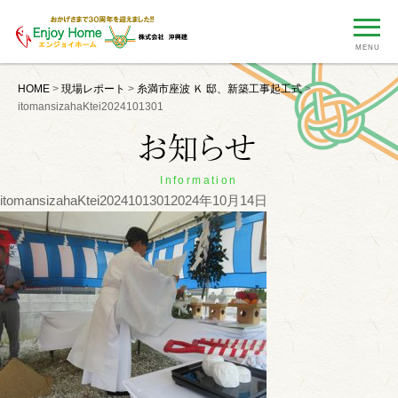
MENU
HOME
>
現場レポート
>
糸満市座波 Ｋ 邸、新築工事起工式
>
itomansizahaKtei2024101301
Information
itomansizahaKtei2024101301
2024年10月14日