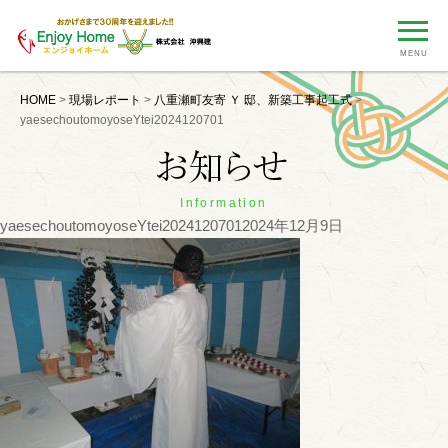
MENU
HOME
>
現場レポート
>
八重瀬町友寄 Ｙ 邸、新築工事起工式
>
yaesechoutomoyoseYtei2024120701
Information
yaesechoutomoyoseYtei2024120701
2024年12月9日