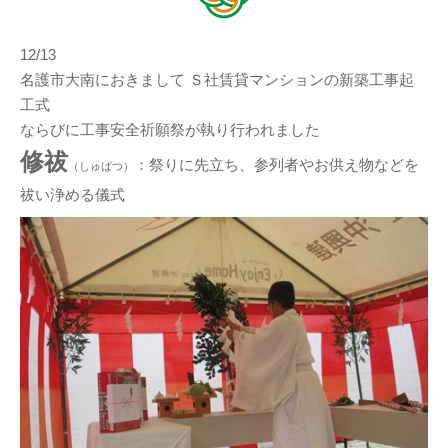
12/13
名護市大南におきまして Ｓ社賃貸マンションの新築工事起
工式
ならびに工事安全祈願祭が執り行われました
修祓
：祭りに先立ち、参列者やお供え物などを
（
しゅばつ）
祓い浄める儀式