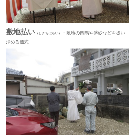
敷地払い
：敷地の四隅や盛砂などを祓い
（しきちばらい）
浄める儀式