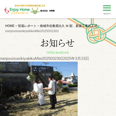
MENU
HOME
>
現場レポート
>
南城市佐敷屋比久 Ｍ 邸、新築工事起工式
>
nanjousisasikiyabikuMtei2025032302
Information
nanjousisasikiyabikuMtei2025032302
2025年3月23日