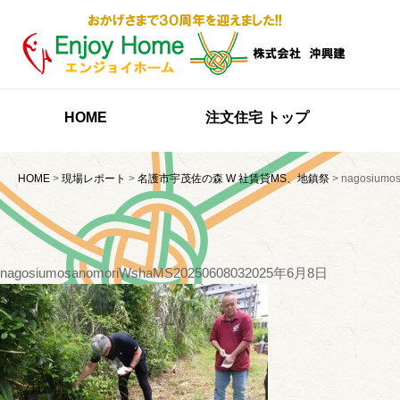
HOME
注文住宅 トップ
HOME
>
現場レポート
>
名護市宇茂佐の森 W 社賃貸MS、地鎮祭
>
nagosiumo
nagosiumosanomoriWshaMS2025060803
2025年6月8日