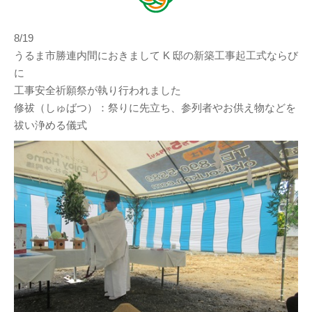
8/19
うるま市勝連内間におきまして K 邸の新築工事起工式ならび
に
工事安全祈願祭が執り行われました
修祓（しゅばつ）：祭りに先立ち、参列者やお供え物などを
祓い浄める儀式