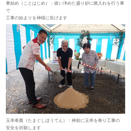
事始め（ことはじめ）：祓い浄めた盛り砂に鍬入れを行う事
で
工事の始まりを神様に告げます
玉串奉奠（たまぐしほうてん）：神前に玉串を奉り工事の
安全を祈願します