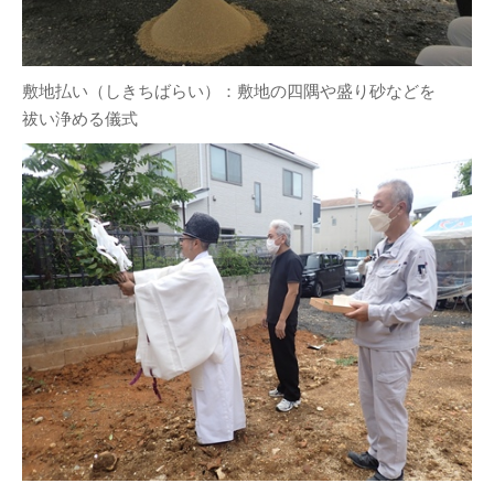
敷地払い（しきちばらい）：敷地の四隅や盛り砂などを
祓い浄める儀式