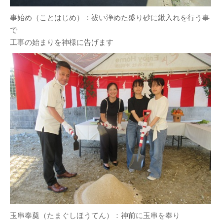
事始め（ことはじめ）：祓い浄めた盛り砂に鍬入れを行う事
で
工事の始まりを神様に告げます
玉串奉奠（たまぐしほうてん）：神前に玉串を奉り