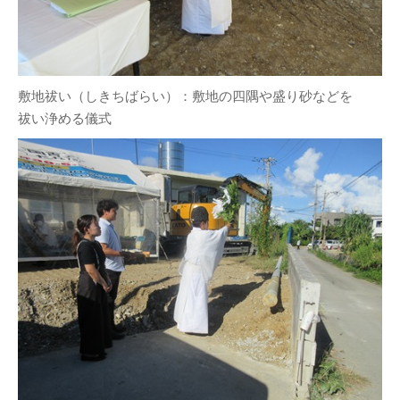
敷地祓い（しきちばらい）：敷地の四隅や盛り砂などを
祓い浄める儀式