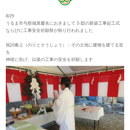
8/29
うるま市与那城屋慶名におきまして S 邸の新築工事起工式
ならびに工事安全祈願祭が執り行われました
祝詞奏上（のりとそうじょう）：その土地に建物を建てる旨
を
神様に告げ、以後の工事の安全を祈願します