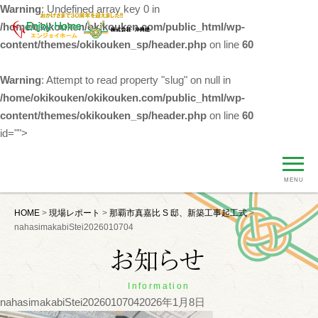
Warning
: Undefined array key 0 in
/home/okikouken/okikouken.com/public_html/wp-
content/themes/okikouken_sp/header.php
on line
60
Warning
: Attempt to read property "slug" on null in
/home/okikouken/okikouken.com/public_html/wp-
content/themes/okikouken_sp/header.php
on line
60
id="">
MENU
HOME
>
現場レポート
>
那覇市真嘉比 S 邸、新築工事起工式
>
nahasimakabiStei2026010704
Information
nahasimakabiStei2026010704
2026年1月8日