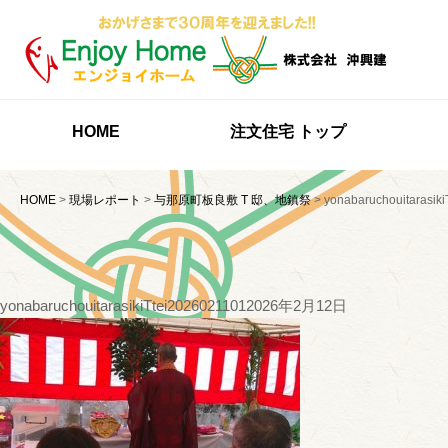
HOME
注文住宅 トップ
HOME
>
現場レポート
>
与那原町板良敷 T 邸、地鎮祭
>
yonabaruchouitarasik
yonabaruchouitarasikiTtei2026021101
2026年2月12日