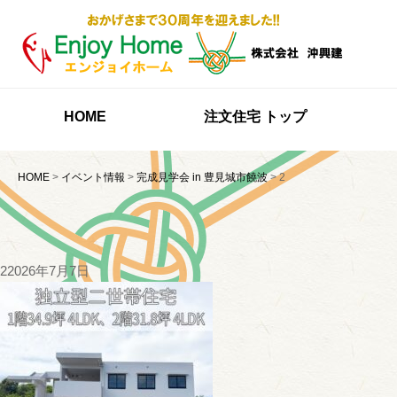
HOME
注文住宅 トップ
HOME
>
イベント情報
>
完成見学会 in 豊見城市饒波
>
2
2
2026年7月7日