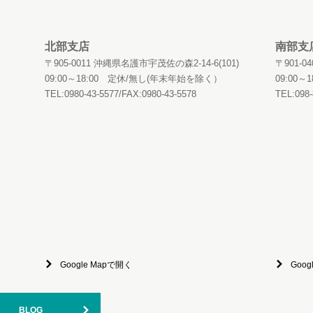
平屋
施工事例
宅地分譲
資産活用
ご契約の流れ
イベント情報
現場レポート
リンク
北部支店
南部支
〒905-0011 沖縄県名護市宇茂佐の森2-14-6(101)
〒901-
09:00～18:00 定休/無し(年末年始を除く）
09:00
TEL:0980-43-5577/FAX:0980-43-5578
TEL:098-