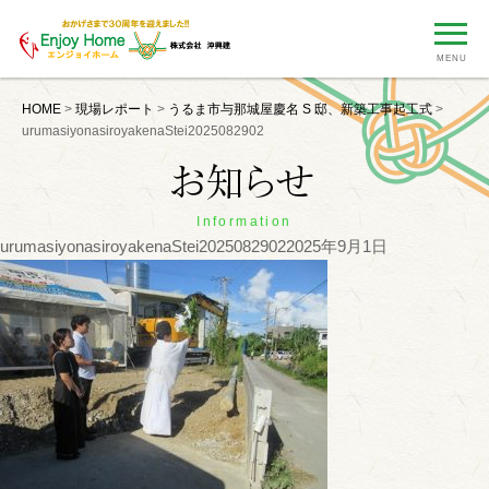
MENU
HOME
>
現場レポート
>
うるま市与那城屋慶名 S 邸、新築工事起工式
>
urumasiyonasiroyakenaStei2025082902
Information
urumasiyonasiroyakenaStei2025082902
2025年9月1日