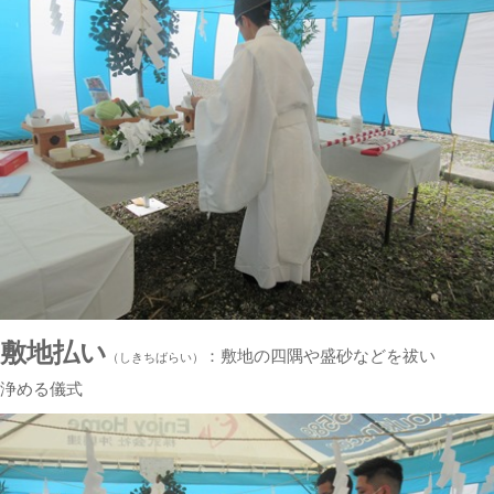
敷地払い
：敷地の四隅や盛砂などを祓い
（しきちばらい）
浄める儀式