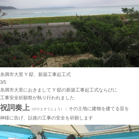
糸満市大里 Y 邸、新築工事起工式
3/5
糸満市大里におきまして Y 邸の新築工事起工式ならびに
工事安全祈願祭が執り行われました
祝詞奏上
：その土地に建物を建てる旨を
（のりとそうじょう）
神様に告げ、以後の工事の安全を祈願します