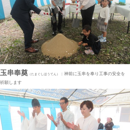
玉串奉奠
：神前に玉串を奉り工事の安全を
（たまぐしほうてん）
祈願します