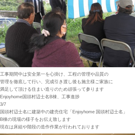
工事期間中は安全第一を心掛け、工程の管理や品質の
管理を徹底して行い、完成引き渡し後も施主様ご家族に
満足して頂ける住まい造りのため頑張って参ります
Enjoyhome国頭村辺士名B棟、工事進捗
3/7
国頭村辺士名に建築中の建売住宅「Enjoyhome 国頭村辺士名」
B棟の現場の様子をお伝え致します
現在は床組や階段の造作作業が行われております