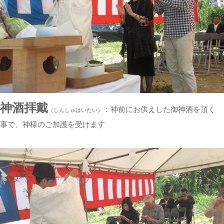
神酒拝戴
：神前にお供えした御神酒を頂く
（しんしゅはいたい）
事で、神様のご加護を受けます