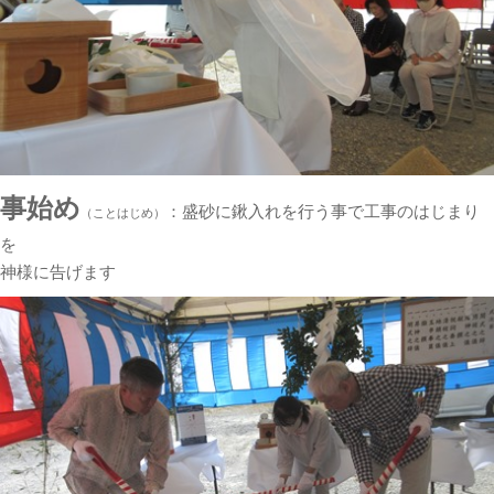
事始め
：盛砂に鍬入れを行う事で工事のはじまり
（ことはじめ）
を
神様に告げます