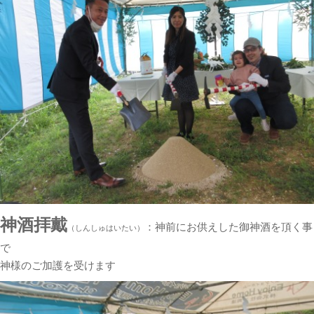
神酒拝戴
：神前にお供えした御神酒を頂く事
（しんしゅはいたい）
で
神様のご加護を受けます