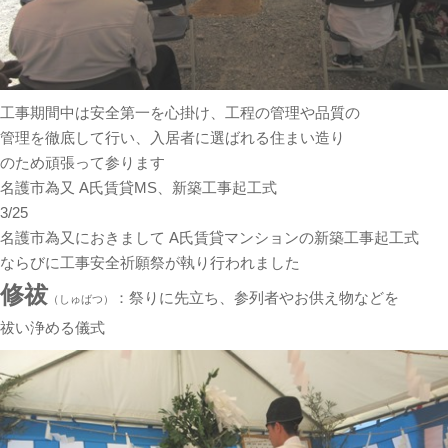
工事期間中は安全第一を心掛け、工程の管理や品質の
管理を徹底して行い、入居者に選ばれる住まい造り
のため頑張って参ります
名護市為又 A氏賃貸MS、新築工事起工式
3/25
名護市為又におきまして A氏賃貸マンションの新築工事起工式
ならびに工事安全祈願祭が執り行われました
修祓
：祭りに先立ち、参列者やお供え物などを
（しゅばつ）
祓い浄める儀式