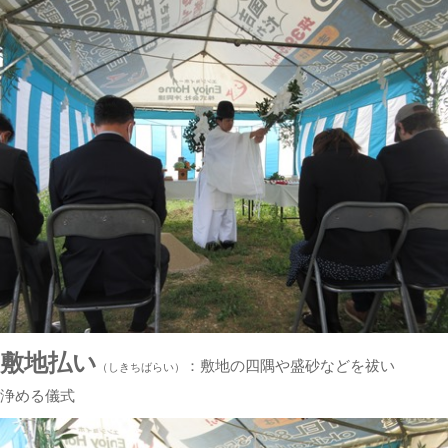
敷地払い
：敷地の四隅や盛砂などを祓い
（しきちばらい）
浄める儀式