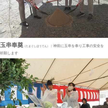
玉串奉奠
：神前に玉串を奉り工事の安全を
（たまぐしほうてん）
祈願します