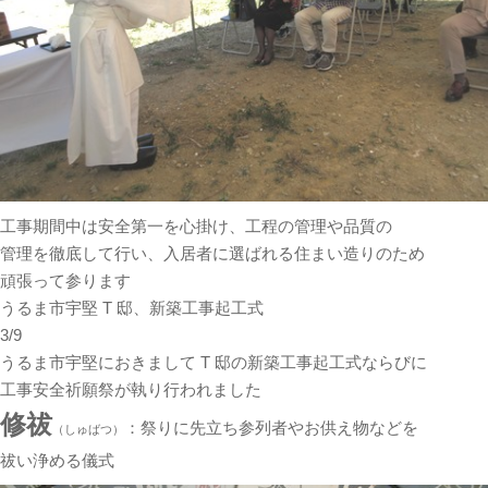
工事期間中は安全第一を心掛け、工程の管理や品質の
管理を徹底して行い、入居者に選ばれる住まい造りのため
頑張って参ります
うるま市宇堅 T 邸、新築工事起工式
3/9
うるま市宇堅におきまして T 邸の新築工事起工式ならびに
工事安全祈願祭が執り行われました
修祓
：祭りに先立ち参列者やお供え物などを
（しゅばつ）
祓い浄める儀式