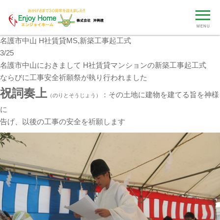
MENU
名護市中山 H社賃貸MS,新築工事起工式
3/25
名護市中山におきまして H社賃貸マンションの新築工事起工式
ならびに工事安全祈願祭が執り行われました
祝詞奏上
：その土地に建物を建てる旨を神様
（のりとそうじょう）
に
告げ、以後の工事の安全を祈願します