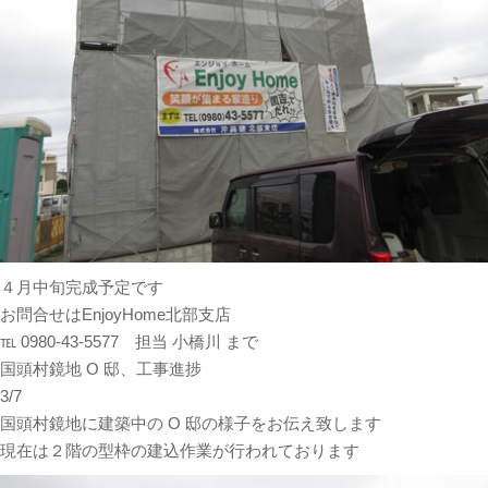
４月中旬完成予定です
お問合せはEnjoyHome北部支店
℡ 0980-43-5577 担当 小橋川 まで
国頭村鏡地 O 邸、工事進捗
3/7
国頭村鏡地に建築中の O 邸の様子をお伝え致します
現在は２階の型枠の建込作業が行われております