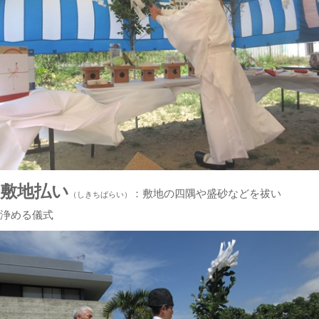
敷地払い
：敷地の四隅や盛砂などを祓い
（しきちばらい）
浄める儀式