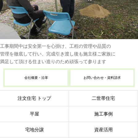
工事期間中は安全第一を心掛け、工程の管理や品質の
管理を徹底して行い、完成引き渡し後も施主様ご家族に
満足して頂ける住まい造りのため頑張って参ります
会社概要・沿革
お問い合わせ・資料請求
注文住宅 トップ
二世帯住宅
平屋
施工事例
宅地分譲
資産活用