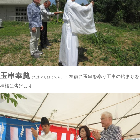
玉串奉奠
：神前に玉串を奉り工事の始まりを
（たまぐしほうてん）
神様に告げます